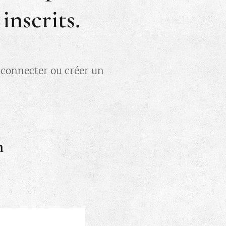
nscrits.
s connecter ou créer un
n