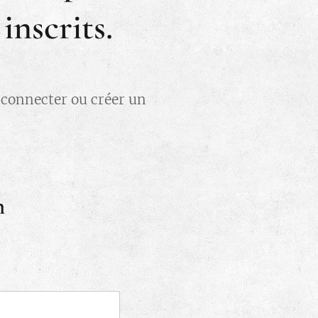
nscrits.
s connecter ou créer un
n