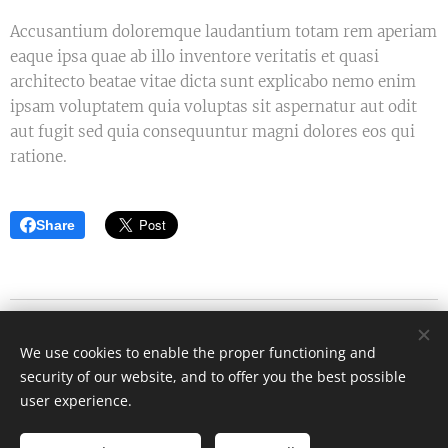
Accusantium doloremque laudantium totam rem aperiam
eaque ipsa quae ab illo inventore veritatis et quasi
architecto beatae vitae dicta sunt explicabo nemo enim
ipsam voluptatem quia voluptas sit aspernatur aut odit
aut fugit sed quia consequuntur magni dolores eos qui
ratione.
Share
Blog d'Eric Strouk
We use cookies to enable the proper functioning and
Tous droits réservés 2023
security of our website, and to offer you the best possible
Cookies
user experience.
Languages