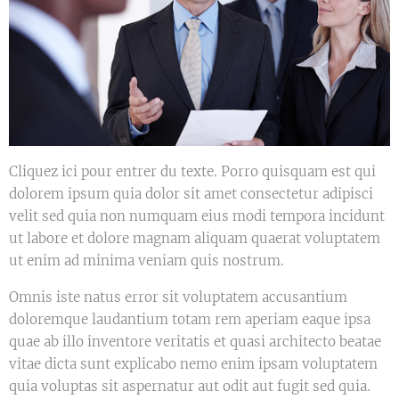
Cliquez ici pour entrer du texte. Porro quisquam est qui
dolorem ipsum quia dolor sit amet consectetur adipisci
velit sed quia non numquam eius modi tempora incidunt
ut labore et dolore magnam aliquam quaerat voluptatem
ut enim ad minima veniam quis nostrum.
Omnis iste natus error sit voluptatem accusantium
doloremque laudantium totam rem aperiam eaque ipsa
quae ab illo inventore veritatis et quasi architecto beatae
vitae dicta sunt explicabo nemo enim ipsam voluptatem
quia voluptas sit aspernatur aut odit aut fugit sed quia.