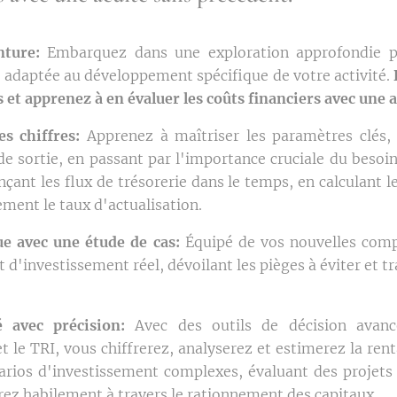
ture:
Embarquez dans une exploration approfondie pou
, adaptée au développement spécifique de votre activité.
 et apprenez à en évaluer les coûts financiers avec une 
s chiffres:
Apprenez à maîtriser les paramètres clés,
e sortie, en passant par l'importance cruciale du besoi
ant les flux de trésorerie dans le temps, en calculant l
ement le taux d'actualisation.
ue avec une étude de cas:
Équipé de vos nouvelles comp
 d'investissement réel, dévoilant les pièges à éviter et t
é avec précision:
Avec des outils de décision avan
 le TRI, vous chiffrerez, analyserez et estimerez la renta
narios d'investissement complexes, évaluant des projet
rez habilement à travers le rationnement des capitaux.