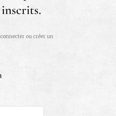
nscrits.
s connecter ou créer un
n